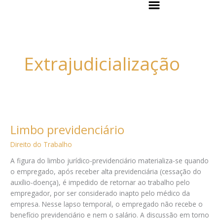
Flyout
Ir
Menu
para
o
conteúdo
Extrajudicialização
Limbo
previdenciário
Limbo previdenciário
Direito do Trabalho
A figura do limbo jurídico-previdenciário materializa-se quando
o empregado, após receber alta previdenciária (cessação do
auxílio-doença), é impedido de retornar ao trabalho pelo
empregador, por ser considerado inapto pelo médico da
empresa. Nesse lapso temporal, o empregado não recebe o
benefício previdenciário e nem o salário. A discussão em torno