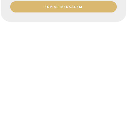
e
g
ENVIAR MENSAGEM
e
m