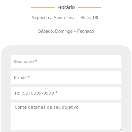
Horário
Segunda a Sexta-feira: – 9h às 18h.
Sábado, Domingo – Fechado
S
e
u
E
n
-
o
m
T
m
a
e
e
i
l
M
l
e
e
f
n
o
s
n
a