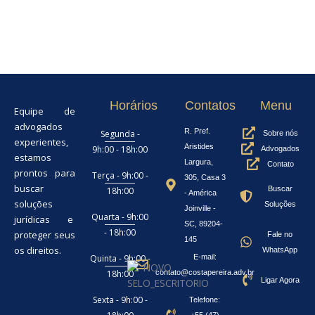
Horários
Contatos
Menu
Equipe de
advogados
R. Pref.
Segunda -
Sobre nós
experientes,
Aristides
9h:00 - 18h:00
Advogados
estamos
Largura,
Contato
prontos para
Terça - 9h:00 -
305, Casa 3
buscar
Buscar
18h:00
- América
soluções
Soluções
Joinville -
Quarta - 9h:00
jurídicas e
SC, 89204-
- 18h:00
proteger seus
Fale no
145
os direitos.
WhatsApp
Quinta - 9h:00 -
E-mail:
18h:00
contato@costapereira.adv.br
Ligar Agora
Sexta - 9h:00 -
Telefone:
+55 (47)