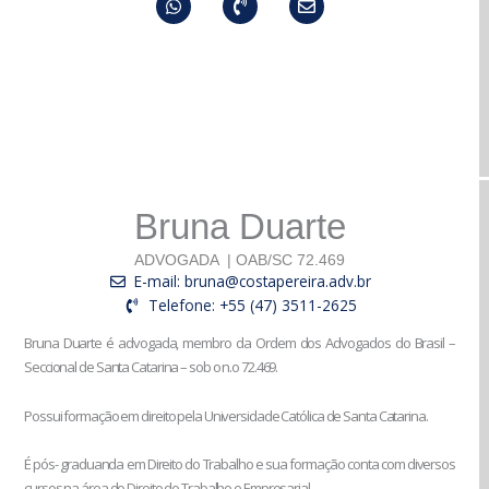
volume
Bruna Duarte
ADVOGADA
| OAB/SC 72.469
E-mail: bruna@costapereira.adv.br
Telefone: +55 (47) 3511-2625
Bruna Duarte é advogada, membro da Ordem dos Advogados do Brasil –
Seccional de Santa Catarina – sob o n.o 72.469.
Possui formação em direito pela Universidade Católica de Santa Catarina.
É pós- graduanda em Direito do Trabalho e sua formação conta com diversos
cursos na área do Direito do Trabalho e Empresarial