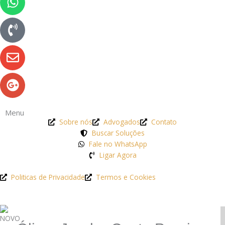
volume
plus
Menu
Sobre nós
Advogados
Contato
Buscar Soluções
Fale no WhatsApp
Ligar Agora
Politicas de Privacidade
Termos e Cookies