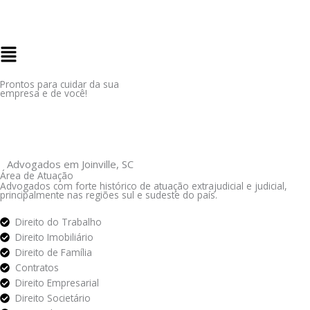
Ir
para
o
Flyout
conteúdo
Menu
Prontos para cuidar da sua
empresa e de você!
Advogados em Joinville, SC
Área de Atuação
Advogados com forte histórico de atuação extrajudicial e judicial,
principalmente nas regiões sul e sudeste do país.
Direito do Trabalho
Direito Imobiliário
Direito de Família
Contratos
Direito Empresarial
Direito Societário