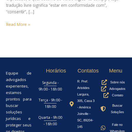
tradução livre significa “estar em conformidade com”,
“consentir”, […]
Read More »
Horários
Contatos
Menu
Equipe de
advogados
R. Pref.
Segunda -
Sobre nós
experientes,
Aristides
9h:00 - 18h:00
Advogados
estamos
Largura,
Contato
prontos para
Terça - 9h:00 -
305, Casa 3
buscar
Buscar
18h:00
- América
soluções
Soluções
Joinville -
Quarta - 9h:00
jurídicas e
SC, 89204-
- 18h:00
proteger seus
Fale no
145
os direitos.
WhatsApp