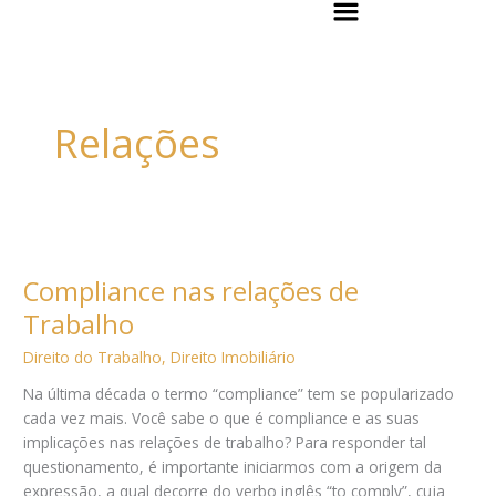
Flyout
Ir
Menu
para
o
conteúdo
Relações
Compliance
nas
Compliance nas relações de
relações
de
Trabalho
Trabalho
Direito do Trabalho
,
Direito Imobiliário
Na última década o termo “compliance” tem se popularizado
cada vez mais. Você sabe o que é compliance e as suas
implicações nas relações de trabalho? Para responder tal
questionamento, é importante iniciarmos com a origem da
expressão, a qual decorre do verbo inglês “to comply”, cuja