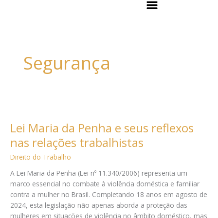
Flyout
Ir
Menu
para
o
conteúdo
Segurança
Lei
Maria
Lei Maria da Penha e seus reflexos
da
Penha
nas relações trabalhistas
e
Direito do Trabalho
seus
reflexos
A Lei Maria da Penha (Lei nº 11.340/2006) representa um
nas
marco essencial no combate à violência doméstica e familiar
relações
contra a mulher no Brasil. Completando 18 anos em agosto de
trabalhistas
2024, esta legislação não apenas aborda a proteção das
mulheres em situações de violência no âmbito doméstico, mas