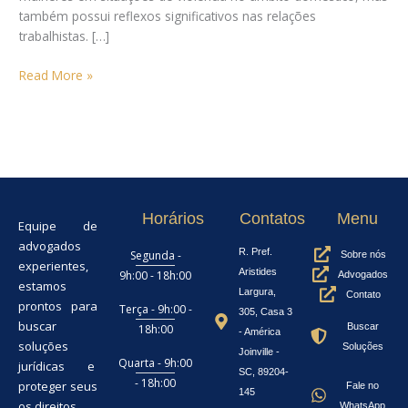
também possui reflexos significativos nas relações
trabalhistas. […]
Read More »
Horários
Contatos
Menu
Equipe de
advogados
R. Pref.
Segunda -
Sobre nós
experientes,
Aristides
9h:00 - 18h:00
Advogados
estamos
Largura,
Contato
prontos para
Terça - 9h:00 -
305, Casa 3
buscar
Buscar
18h:00
- América
soluções
Soluções
Joinville -
Quarta - 9h:00
jurídicas e
SC, 89204-
- 18h:00
proteger seus
Fale no
145
os direitos.
WhatsApp