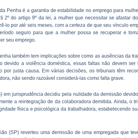
 da Penha é a garantia de estabilidade no emprego para mulhe
§ 2º do artigo 9º da lei, a mulher que necessitar se afastar do
azê-lo por até seis meses, com a certeza de que seu vínculo emp
 período seguro para que a mulher possa se recuperar e tom
der seu emprego.
Penha também tem implicações sobre como as ausências da tr
o devido a violência doméstica, essas faltas não devem ser
ão por justa causa. Em várias decisões, os tribunais têm rec
adora, não sendo razoável considerá-las como falta grave.
) em jurisprudência decidiu pela nulidade da demissão devido
nte a reintegração de da colaboradora demitida. Ainda, o tr
ridade física e psicológica da trabalhadora, estabelecendo su
ão (SP) reverteu uma demissão de uma empregada que teve