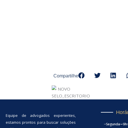
Compartilhe
Horá
Equipe de advogados experientes,
estamos prontos para buscar soluções
Segunda - 9h: