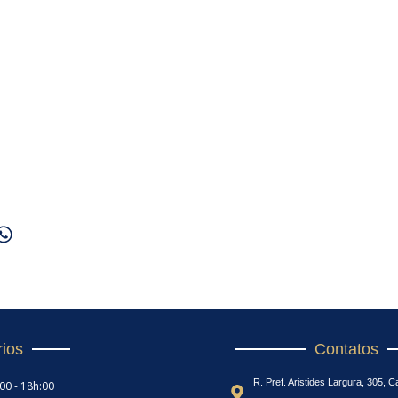
rios
Contatos
R. Pref. Aristides Largura, 305, 
00 - 18h:00