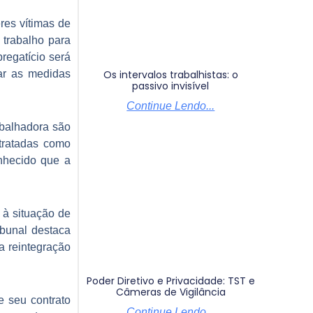
res vítimas de
 trabalho para
regatício será
Os intervalos trabalhistas: o
ar as medidas
passivo invisível
Continue Lendo...
abalhadora são
 tratadas como
onhecido que a
 à situação de
ibunal destaca
a reintegração
Poder Diretivo e Privacidade: TST e
Câmeras de Vigilância
 seu contrato
Continue Lendo...