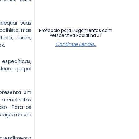
adequar suas
balhista, mas
Protocolo para Julgamentos com
Perspectiva Racial na JT
hista, assim,
Continue Lendo...
os.
específicas,
lece o papel
epresenta um
m a contratos
ias. Para os
lidação de um
entendimento