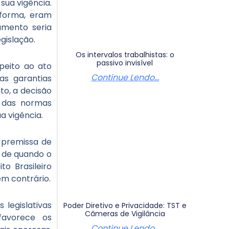
sua vigência.
eforma, eram
amento seria
gislação.
Os intervalos trabalhistas: o
passivo invisível
speito ao ato
Continue Lendo...
sas garantias
to, a decisão
a das normas
a vigência.
a premissa de
 de quando o
o Brasileiro
em contrário.
 legislativas
Poder Diretivo e Privacidade: TST e
Câmeras de Vigilância
favorece os
Continue Lendo...