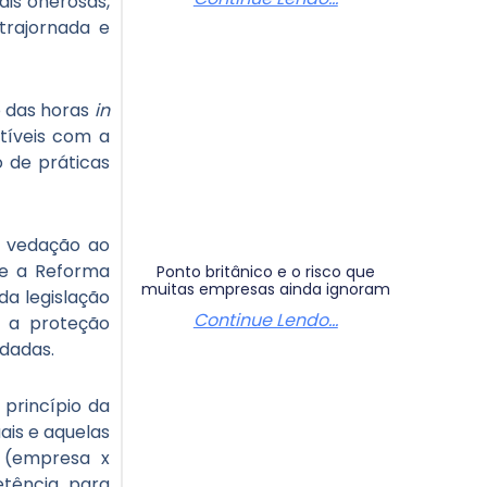
is onerosas,
trajornada e
o das horas
in
tíveis com a
o de práticas
a vedação ao
ue a Reforma
Ponto britânico e o risco que
muitas empresas ainda ignoram
da legislação
Continue Lendo...
e a proteção
idadas.
 princípio da
ais e aquelas
s (empresa x
etência para