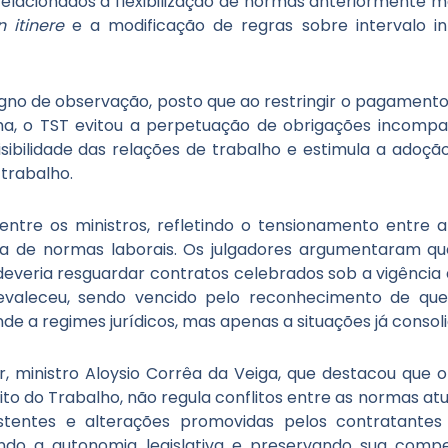
acionados à flexibilização de normas anteriormente ma
n itinere
e a modificação de regras sobre intervalo in
gno de observação, posto que ao restringir o pagament
ma, o TST evitou a perpetuação de obrigações incompa
sibilidade das relações de trabalho e estimula a adoçã
trabalho.
entre os ministros, refletindo o tensionamento entre 
iata de normas laborais. Os julgadores argumentaram q
, deveria resguardar contratos celebrados sob a vigência 
revaleceu, sendo vencido pelo reconhecimento de qu
nde a regimes jurídicos, mas apenas a situações já consol
r, ministro Aloysio Corrêa da Veiga, que destacou que o
to do Trabalho, não regula conflitos entre as normas atu
stentes e alterações promovidas pelos contratante
ando a autonomia legislativa e preservando sua comp