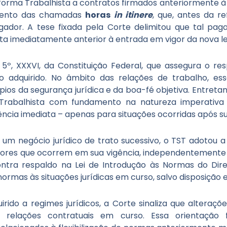
forma Trabalhista a contratos firmados anteriormente à 
amento das chamadas
horas
in itinere
, que, antes da r
dor. A tese fixada pela Corte delimitou que tal pag
ta imediatamente anterior à entrada em vigor da nova le
5º, XXXVI, da Constituição Federal, que assegura o re
ito adquirido. No âmbito das relações de trabalho, es
os da segurança jurídica e da boa-fé objetiva. Entretan
Trabalhista com fundamento na natureza imperativ
dência imediata – apenas para situações ocorridas após su
um negócio jurídico de trato sucessivo, o TST adotou 
adores que ocorrem em sua vigência, independentemente
ntra respaldo na Lei de Introdução às Normas do Direit
normas às situações jurídicas em curso, salvo disposição 
rido a regimes jurídicos, a Corte sinaliza que alterações
 relações contratuais em curso. Essa orientação 