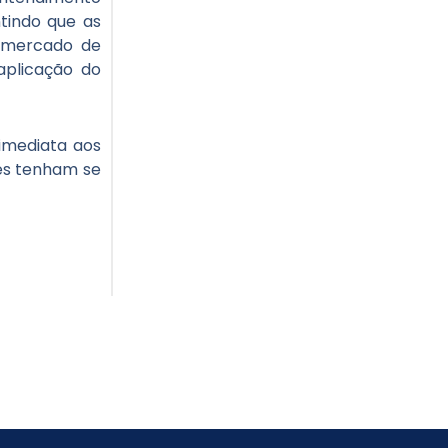
ntindo que as
o mercado de
aplicação do
 imediata aos
res tenham se