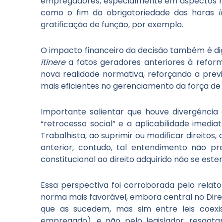
empregadores, especialmente em aspectos rel
como o fim da obrigatoriedade das horas
i
gratificação de função, por exemplo.
O impacto financeiro da decisão também é di
itinere
a fatos geradores anteriores à refor
nova realidade normativa, reforçando a previ
mais eficientes no gerenciamento da força de 
Importante salientar que houve divergência 
“retrocesso social” e a aplicabilidade imed
Trabalhista, ao suprimir ou modificar direitos
anterior, contudo, tal entendimento não p
constitucional ao direito adquirido não se este
Essa perspectiva foi corroborada pelo relato
norma mais favorável, embora central no Direi
que as sucedem, mas sim entre leis coexi
empregado), e não pelo legislador, resgat