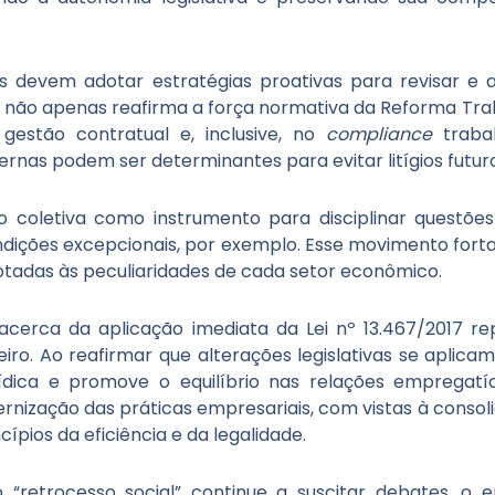
 devem adotar estratégias proativas para revisar e 
ST não apenas reafirma a força normativa da Reforma Tra
estão contratual e, inclusive, no
compliance
trabal
ernas podem ser determinantes para evitar litígios futur
o coletiva como instrumento para disciplinar questões 
ições excepcionais, por exemplo. Esse movimento forta
ptadas às peculiaridades de cada setor econômico.
 acerca da aplicação imediata da Lei nº 13.467/2017 r
eiro. Ao reafirmar que alterações legislativas se aplica
dica e promove o equilíbrio nas relações empregatíc
nização das práticas empresariais, com vistas à conso
pios da eficiência e da legalidade.
“retrocesso social” continue a suscitar debates, o 