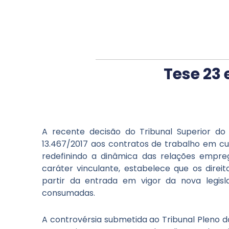
Ir
para
o
conteúdo
Tese 23 
A recente decisão do Tribunal Superior do 
13.467/2017 aos contratos de trabalho em c
redefinindo a dinâmica das relações empreg
caráter vinculante, estabelece que os direi
partir da entrada em vigor da nova legislaç
consumadas.
A controvérsia submetida ao Tribunal Pleno do