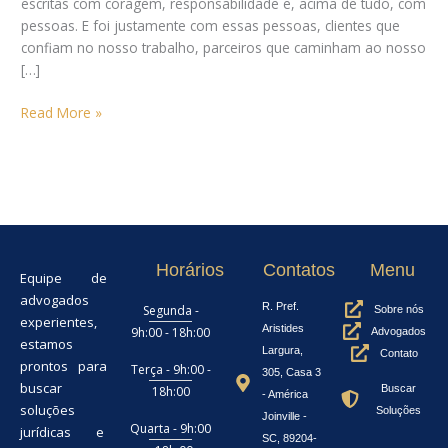
escritas com coragem, responsabilidade e, acima de tudo, com
pessoas. E foi justamente com essas pessoas, clientes que
confiam no nosso trabalho, parceiros que caminham ao nosso
[…]
Read More »
Horários
Contatos
Menu
Equipe de
advogados
R. Pref.
Segunda -
Sobre nós
experientes,
Aristides
9h:00 - 18h:00
Advogados
estamos
Largura,
Contato
prontos para
Terça - 9h:00 -
305, Casa 3
buscar
Buscar
18h:00
- América
soluções
Soluções
Joinville -
Quarta - 9h:00
jurídicas e
SC, 89204-