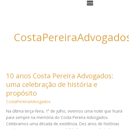
Flyout
Ir
Menu
para
o
conteúdo
CostaPereiraAdvogado
10
anos
10 anos Costa Pereira Advogados:
Costa
Pereira
uma celebração de história e
Advogados:
propósito
uma
celebração
CostaPereiraAdvogados
de
Na última terça-feira, 1º de julho, vivemos uma noite que ficará
história
para sempre na memória do Costa Pereira Advogados.
e
Celebramos uma década de existência. Dez anos de histórias
propósito