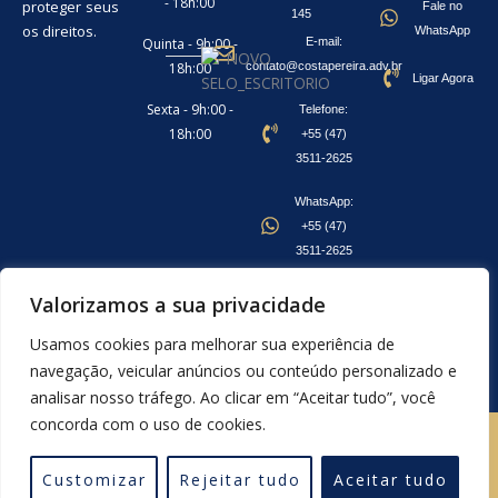
- 18h:00
proteger seus
Fale no
145
os direitos.
WhatsApp
Quinta - 9h:00 -
E-mail:
18h:00
contato@costapereira.adv.br
Ligar Agora
Sexta - 9h:00 -
Telefone:
18h:00
+55 (47)
3511-2625
WhatsApp:
+55 (47)
3511-2625
vCard -
Valorizamos a sua privacidade
Salvar na
Usamos cookies para melhorar sua experiência de
Agenda
Whatsapp
Phone-
Envelope
Google-
navegação, veicular anúncios ou conteúdo personalizado e
volume
plus
analisar nosso tráfego. Ao clicar em “Aceitar tudo”, você
concorda com o uso de cookies.
Politicas de Privacidade
Termos e Cookies
Customizar
Rejeitar tudo
Aceitar tudo