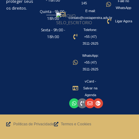
- 18h:00
proteger seus
Fale no
145
os direitos.
WhatsApp
Quinta - 9h:00 -
E-mail:
18h:00
contato@costapereira.adv.br
Ligar Agora
Sexta - 9h:00 -
Telefone:
18h:00
+55 (47)
3511-2625
WhatsApp:
+55 (47)
3511-2625
vCard -
Salvar na
Agenda
Whatsapp
Phone-
Envelope
Google-
volume
plus
Politicas de Privacidade
Termos e Cookies