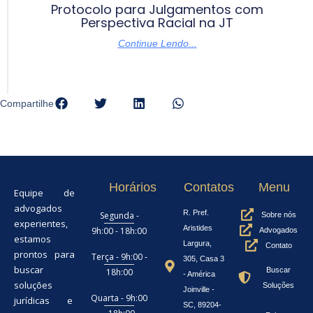
Protocolo para Julgamentos com
Perspectiva Racial na JT
Continue Lendo...
Compartilhe
Horários
Contatos
Menu
Equipe de
advogados
R. Pref.
Segunda -
Sobre nós
experientes,
Aristides
9h:00 - 18h:00
Advogados
estamos
Largura,
Contato
prontos para
Terça - 9h:00 -
305, Casa 3
buscar
Buscar
18h:00
- América
soluções
Soluções
Joinville -
Quarta - 9h:00
jurídicas e
SC, 89204-